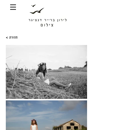
< חזרה