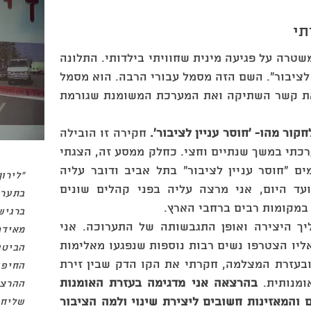
תי
נה במשטרה על פגיעה מינית שחוויתי בילדותי. התלונה
 לציבור". השם הזה מסמל עבורי הרבה. הוא מסמל
ת קשר השתיקה ואת המערכת המשומנת שגורמת
ור מהו- 'חוסר עניין לציבור'.
חקירה זו הובילה
רכתי במשך שנתיים וחצי. כחלק ממסע זה, הצגתי
ם "חוסר עניין לציבור" בתל אביב ודובר עליה
"לירו
עד היום, אני מרצה עליה בפני קהלים שונים
בתערו
 במקומות רבים ברחבי הארץ.
ברגיש
ך היצירה ואופן התגבשותה של התערוכה. אני
מאידך
יו הצטרפו נשים רבות נוספות שנפגעו מאלימות
הביטו
ובעזרת המצלמה, חקרתי את הקו הדק שבין זירת
החיפו
ומנותית.
בהרצאה אני מדגימה בעזרת האומנות
ההרצא
והמאזינות חשובים ליצירת שינוי ולמה הציבור
שליחו