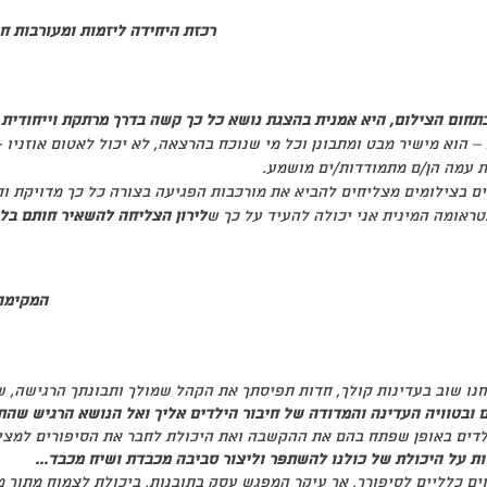
רכזת היחידה ליזמות ומעורבות 
 בתחום הצילום, היא אמנית בהצגת נושא כל כך קשה בדרך מרתקת וייחודית
.
 – הוא מישיר מבט ומתבונן וכל מי שנוכח בהרצאה, לא יכול לאטום אוזניו
ת עמה הן/ם מתמודדות/ים מושמע.
יים בצילומים מצליחים להביא את מורכבות הפגיעה בצורה כל כך מדויקת ו
טראומה המינית אני יכולה להעיד על כך ש
לירון הצליחה להשאיר חותם בלי
המקימה והמ
כחנו שוב בעדינות קולך, חדות תפיסתך את הקהל שמולך ותבונתך הרגישה, 
ובטוויה העדינה והמדודה של חיבור הילדים אליך ואל הנושא הרגיש שהתחו
דים באופן שפתח בהם את ההקשבה ואת היכולת לחבר את הסיפורים למצי
ות על היכולת של כולנו להשתפר וליצור סביבה מכבדת ושיח מכבד...
ים כלליים לסיפורך, אך עיקר המפגש עסק בתובנות, ביכולת לצמוח מתוך 