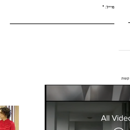
מייל:
 קשת
All Vide