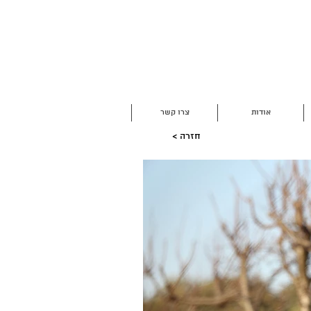
אודות
צרו קשר
< חזרה